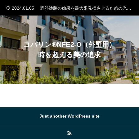
2024.01.05
遮熱塗装の効果を最大限発揮させるための光触媒の有効性
2024.01.03
木材の防カビに銅イオン光触媒が最適なワケ
ログイン
2023.12.29
銅と銀の戦い：どちらが最強の殺菌力を持つか？
2023.12.28
銅イオン水の驚異的な抗菌力：施設を清潔に保つ新しい方法
製品情報
コパリン®NFE2-O（外壁用）
2023.12.28
食品工場における光触媒NFE2導入の革新的なメリット
時を超える美の追求
2024.01.05
遮熱塗装の効果を最大限発揮させるための光触媒の有効性
事例紹介
2024.01.03
木材の防カビに銅イオン光触媒が最適なワケ
企業情報
よくある質問
お問い合わせ
Just another WordPress site
製品情報
製品情報
事例紹介
事例紹介